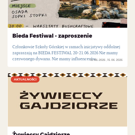
Bieda Festiwal - zaproszenie
Członkowie Szkoły Górskiej w ramach inicjatywy oddolnej
zapraszają na BIEDA FESTIWAL 20-21.06.2026 Nie mamy
czerwonego dywanu. Nie mamy influencerów...
15. 06. 2026
15. 06. 2026
AKTUALNOŚCI
AKTUALNOŚCI
Żywieccy Gajdziorze