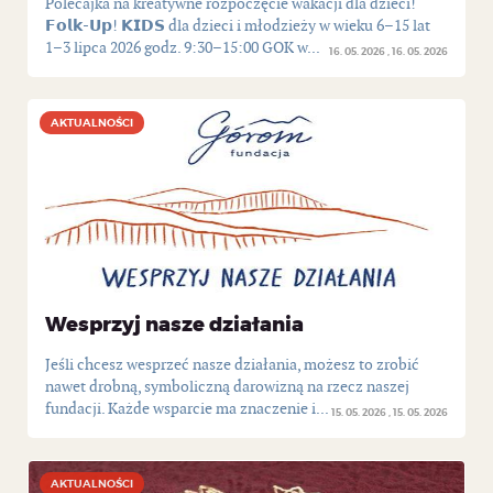
Polecajka na kreatywne rozpoczęcie wakacji dla dzieci!
𝗙𝗼𝗹𝗸-𝗨𝗽! 𝗞𝗜𝗗𝗦 dla dzieci i młodzieży w wieku 6–15 lat
1–3 lipca 2026 godz. 9:30–15:00 GOK w...
16. 05. 2026
16. 05. 2026
AKTUALNOŚCI
AKTUALNOŚCI
Wesprzyj nasze działania
Jeśli chcesz wesprzeć nasze działania, możesz to zrobić
nawet drobną, symboliczną darowizną na rzecz naszej
fundacji. Każde wsparcie ma znaczenie i...
15. 05. 2026
15. 05. 2026
AKTUALNOŚCI
AKTUALNOŚCI