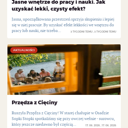
Jasne wnętrze do pracy i nauki. Jak
uzyskać lekki, czysty efekt?
Jasna, uporządkowana przestrzeń sprzyja skupieniu i lepiej
się w niej pracuje. By uzyskać efekt lekkości we wnętrzu do
pracy lub nauki, nie trzeba...
3 TYGODNI TEMU
3 TYGODNI TEMU
AKTUALNOŚCI
AKTUALNOŚCI
Przędza z Cięciny
Ruszyła Przędza z Cięciny! W starej chałupie w Osadzie
Sopki Stopki spotkaliśmy się przy owczej wełnie - surowcu,
który jeszcze niedawno był częścią...
17. 06. 2026
17. 06. 2026