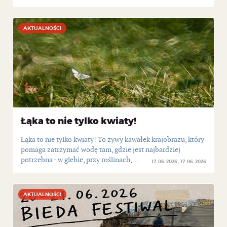
AKTUALNOŚCI
AKTUALNOŚCI
Łąka to nie tylko kwiaty!
Łąka to nie tylko kwiaty! To żywy kawałek krajobrazu, który
pomaga zatrzymać wodę tam, gdzie jest najbardziej
potrzebna - w glebie, przy roślinach,...
17. 06. 2026
17. 06. 2026
AKTUALNOŚCI
AKTUALNOŚCI