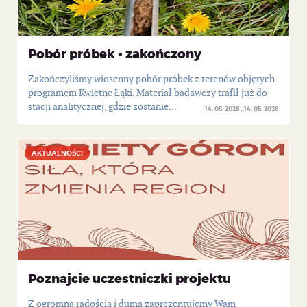
Pobór próbek - zakończony
Zakończyliśmy wiosenny pobór próbek z terenów objętych
programem Kwietne Łąki. Materiał badawczy trafił już do
stacji analitycznej, gdzie zostanie...
14. 05. 2026
14. 05. 2026
AKTUALNOŚCI
AKTUALNOŚCI
Poznajcie uczestniczki projektu
Z ogromną radością i dumą zaprezentujemy Wam